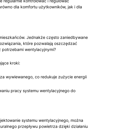
 regularnie kontrolować i regulować
arówno dla komfortu użytkowników, jak i dla
la mieszkańców. Jednakże często zaniedbywane
rozwiązania, które pozwalają oszczędzać
 ⁤potrzebami wentylacyjnymi?
jące kroki:
a ‍wywiewanego, co ​redukuje zużycie energii
waniu ⁤pracy systemu wentylacyjnego do
ojektowanie systemu wentylacyjnego, można
turalnego przepływu powietrza dzięki​ działaniu