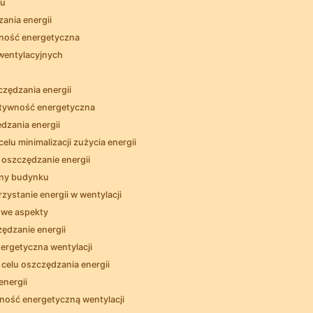
ku
zania energii
wność energetyczna
wentylacyjnych
czędzania energii
ktywność energetyczna
ędzania energii
lu minimalizacji zużycia energii
a oszczędzanie energii
zny budynku
stanie⁤ energii w wentylacji
zowe aspekty
ędzanie energii
nergetyczna wentylacji
elu oszczędzania energii
energii
ność energetyczną wentylacji