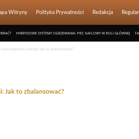
pa Witryny
Polityka Prywatności
Redakcja
Regula
YBRAĆ?
HYBRYDOWE SYSTEMY OGRZEWANIA: PIEC KAFLOWY W ROLI GŁÓWNEJ
FA
a oszczędzanie energii: Jak to zbalansować?
i: Jak to zbalansować?