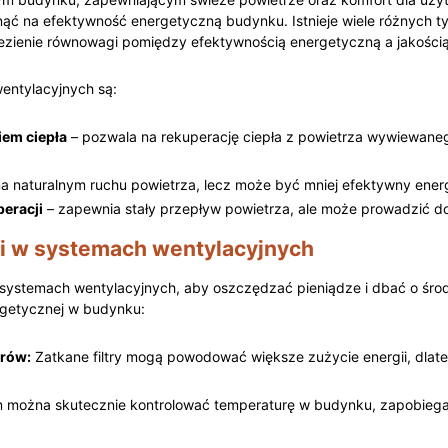
ć na efektywność energetyczną budynku. Istnieje wiele różnych ty
alezienie równowagi pomiędzy efektywnością energetyczną a ‌jakośc
entylacyjnych są:
iem ciepła
– pozwala na rekuperację ciepła z powietrza ⁤wywiewane
a naturalnym ruchu powietrza, lecz może być mniej efektywny ⁢ene
eracji
– ​zapewnia stały przepływ powietrza, ale może prowadzić do 
ii w systemach wentylacyjnych
systemach ​wentylacyjnych,‌ aby oszczędzać ⁤pieniądze i dbać o środo
getycznej‍ w budynku:
trów:
Zatkane filtry⁤ mogą powodować​ większe ⁤zużycie energii, dlateg
 można skutecznie kontrolować temperaturę ⁢w budynku, ⁤zapobiegaj