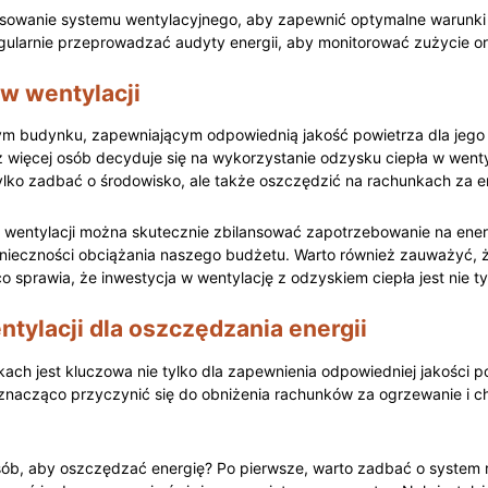
sowanie systemu wentylacyjnego, ‍aby​ zapewnić optymalne warunki
 regularnie przeprowadzać audyty ‍energii, aby monitorować zużycie 
w wentylacji
 ⁢budynku, zapewniającym ⁣odpowiednią jakość powietrza dla jego 
 więcej osób decyduje się na ⁤wykorzystanie odzysku ciepła w wenty
lko zadbać⁢ o środowisko, ale także oszczędzić na rachunkach⁤ za e
 ​wentylacji można skutecznie zbilansować zapotrzebowanie na ener
ieczności‍ obciążania naszego⁣ budżetu. Warto również zauważyć, że
sprawia, że inwestycja w wentylację z odzyskiem ⁣ciepła jest nie ty
tylacji dla oszczędzania energii
ch ​jest kluczowa⁣ nie tylko dla zapewnienia odpowiedniej jakości pow
znacząco przyczynić⁤ się do obniżenia rachunków za ogrzewanie‍ i c
ób, aby oszczędzać energię? Po pierwsze, warto zadbać o ⁤system r