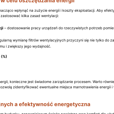
w ‌celu oszczędzania energii
ząco wpłynąć na zużycie energii i koszty eksploatacji. Aby efekty
astosować kilka zasad wentylacji:
ji
– dostosowanie pracy urządzeń do rzeczywistych​ potrzeb pomie
gularną⁣ wymianę filtrów​ wentylacyjnych przyczyni ​się ⁤nie tylko do 
u ⁣i zwiększy jego ⁤wydajność.
 (%)
rgii, konieczne ⁤jest świadome zarządzanie procesem. Warto równie
pozwolą zidentyfikować ewentualne miejsca marnotrawienia energii i
nych a efektywność energetyczna
dym budynku, zapewniającym świeże ‍powietrze oraz komfort dla⁣ u