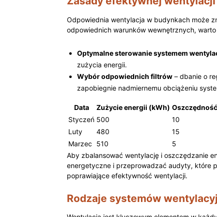
Zasady efektywnej wentylacji 
Odpowiednia ⁣wentylacja w budynkach może znac
odpowiednich warunków wewnętrznych, warto ⁣z
Optymalne sterowanie systemem wentylac
zużycia​ energii.
Wybór odpowiednich filtrów
– dbanie​ o re
zapobiegnie nadmiernemu obciążeniu system
Data
Zużycie energii⁢ (kWh)
Oszczędność
Styczeń
500
10
Luty
480
15
Marzec
510
5
Aby zbalansować wentylację i oszczędzanie ene
energetyczne i przeprowadzać‌ audyty, które ‍
poprawiające efektywność wentylacji.
Rodzaje systemów wentylacyj
Wentylacja jest kluczowym⁢ elementem‌ w ‍każ