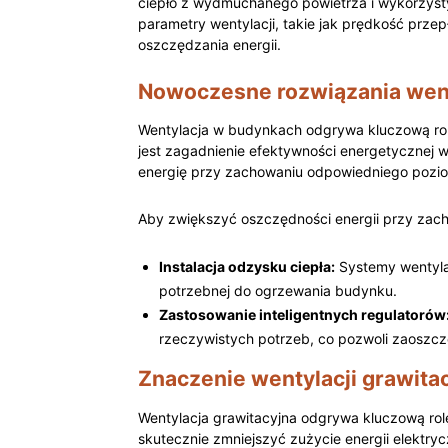
ciepło z wydmuchanego⁤ powietrza i wykorzysty
‌parametry wentylacji, takie jak prędkość ‍prz
oszczędzania energii.
Nowoczesne rozwiązania went
Wentylacja w budynkach odgrywa ⁢kluczową rol
jest zagadnienie efektywności energetycznej 
energię przy zachowaniu ‌odpowiedniego pozio
Aby zwiększyć oszczędności energii przy zach
Instalacja odzysku ciepła:
Systemy wentylac
⁣potrzebnej do⁣ ogrzewania budynku.
Zastosowanie inteligentnych regulatorów
‍rzeczywistych potrzeb, co pozwoli zaoszcz
Znaczenie ⁣wentylacji ‌grawita
Wentylacja grawitacyjna odgrywa kluczową ro
skutecznie ⁣zmniejszyć zużycie energii elektryc