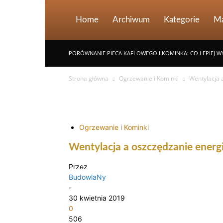
Home
Archiwum
Kategorie
Ma
PORÓWNANIE PIECA KAFLOWEGO I KOMINKA: CO LEPIEJ W
Strona główna
Ogrzewanie i Kominki
Wentylacja 
Ogrzewanie i Kominki
Wentylacja a oszczędzanie energi
Przez
BudowlaNy
-
30 kwietnia 2019
0
506