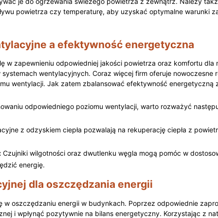
wać je ⁢do ogrzewania świeżego powietrza z zewnątrz. Należy także
epływu powietrza czy⁣ temperaturę, aby⁣ uzyskać optymalne warunki z
ylacyjne a efektywność energetyczna
ę w zapewnieniu odpowiedniej jakości powietrza oraz komfortu ⁤d
w systemach wentylacyjnych. Coraz więcej firm oferuje nowoczesne 
mu wentylacji. ‍Jak zatem ​zbalansować efektywność energetyczną z
owaniu odpowiedniego poziomu​ wentylacji, warto rozważyć następu
yjne z odzyskiem ciepła pozwalają na rekuperację ciepła z powietrz
:
Czujniki wilgotności oraz ⁣dwutlenku węgla mogą pomóc w​ dostoso
ędzić energię.
cyjnej dla oszczędzania energii
lę w oszczędzaniu energii w budynkach. Poprzez⁢ odpowiednie zapr
znej i wpłynąć pozytywnie ‌na bilans energetyczny.⁣ Korzystając z na