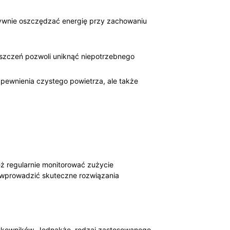
wnie​ oszczędzać⁢ energię przy zachowaniu​
szczeń ⁤pozwoli uniknąć niepotrzebnego
⁤zapewnienia czystego powietrza, ale⁢ także
ż regularnie ‍monitorować zużycie
 ‌wprowadzić skuteczne‌ rozwiązania
żytkowników. Jednakże, rodzaj zastosowanego