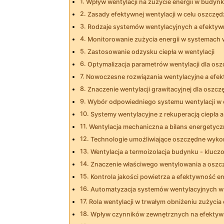
Wpływ wentylacji na zużycie energii w budyn
Zasady efektywnej wentylacji w ‌celu oszczęd
Rodzaje systemów wentylacyjnych a efekty
Monitorowanie zużycia energii w systemach 
Zastosowanie odzysku ciepła w wentylacji
Optymalizacja parametrów wentylacji dla osz
Nowoczesne rozwiązania wentylacyjne a efe
Znaczenie ⁣wentylacji ‌grawitacyjnej dla oszcz
Wybór odpowiedniego systemu wentylacji w ce
Systemy wentylacyjne z ⁢rekuperacją ciepła 
Wentylacja mechaniczna a bilans energetyc
Technologie umożliwiające oszczędne wykorzy
Wentylacja a termoizolacja budynku​ -‌ kluc
Znaczenie właściwego wentylowania a oszcz
Kontrola jakości powietrza a efektywność e
Automatyzacja systemów wentylacyjnych w c
Rola wentylacji w trwałym obniżeniu zużycia 
Wpływ czynników‍ zewnętrznych na efektyw